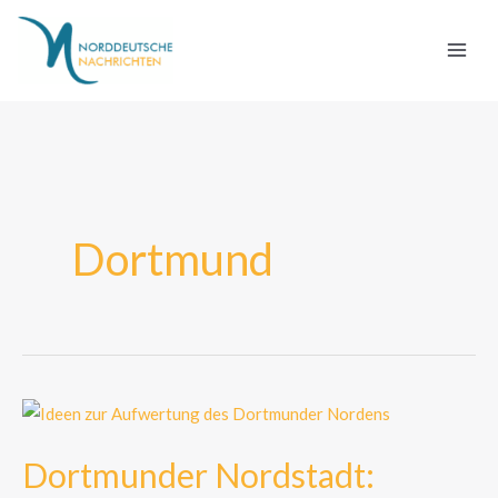
Zum
Inhalt
springen
Dortmund
Dortmunder
Nordstadt:
Dortmunder Nordstadt:
Innovative